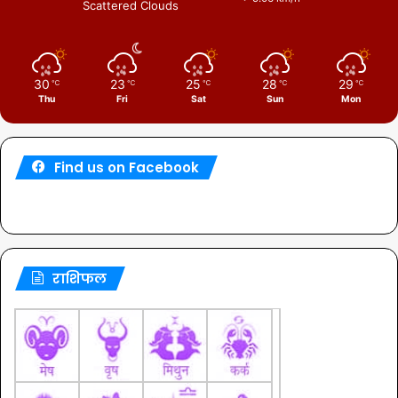
Scattered Clouds
30
23
25
28
29
℃
℃
℃
℃
℃
Thu
Fri
Sat
Sun
Mon
Find us on Facebook
राशिफल