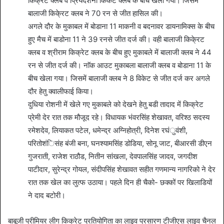
किक्रट क्लब व प्रियदर्शनी किर्केट क्लब के बीच खेला गया। जिसमें
बालाजी किके्रट क्लब ने 70 रन से जीत हासिल की।
अगले दौर के मुकाबल में बोडाना 11 माकनी व बदनावर डायनामिक्स के बीच
हुए मैच में बाडोना 11 ने 39 रनसे जीत दर्ज की। वही बालाजी किके्रट
क्लब व श्रीराम किक्रेट क्लब के बीच हुए मुकाबले में बालाजी क्लब ने 44
रन से जीत दर्ज की। नाॅक आउट मुकाबला बालाजी क्लब व बोडाना 11 के
बीच खेला गया। जिसमें बालाजी क्लब ने 8 विकेट से जीत दर्ज कर अगले
दौर हेतु क्वालीफाई किया।
दुधिया रोशनी में खेले गए मुकाबले को देखने हेतु बडी तादाद में किक्रेट
प्रेमी देर रात तक मौजूद रहे। विधायक भंवरसिंह शेखावत, वरिश्ठ सदस्य
रमेशदेव, लियाकत पटेल, धमेन्द्र अग्निहोत्री, दिनेश रघंुवंशी,
परितोशंिसंह बंजी बना, घनश्यामसिंह डोडिया, सोनू जाट, बीआरसी डीएन
गुजराती, राजेश राठौड, नितीन सांखला, देवपालसिंह जादव, जगदीश
पाटीदार, सुरेन्द्र गोयल, संदीपसिंह शेखावत सहीत गणमान्य नागरिको ने देर
रात तक खेल का लुत्फ उठाया। पहले दिन ही चैको- छक्कों पर खिलाडियों
ने दाद बटोरी।
बाबूजी प्रीमियर लीग किक्रेट प्रतियोगिता का लाइव प्रसारण टीजीएस लाइव चैनल