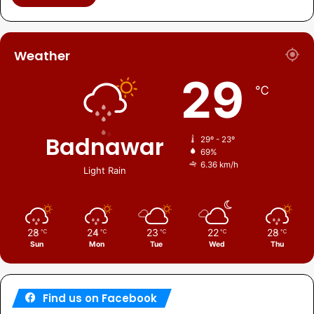
Weather
29
℃
Badnawar
29º - 23º
69%
6.36 km/h
Light Rain
28
24
23
22
28
℃
℃
℃
℃
℃
Sun
Mon
Tue
Wed
Thu
Find us on Facebook