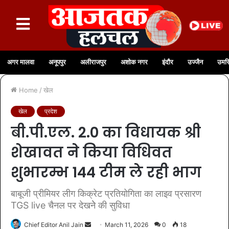
अगर मालवा
अनूपपुर
अलीराजपुर
अशोक नगर
इंदौर
उज्जैन
उमरि
Home
/
खेल
खेल
प्रदेश
बी.पी.एल. 2.0 का विधायक श्री
शेखावत ने किया विधिवत
शुभारम्भ 144 टीम ले रही भाग
बाबूजी प्रीमियर लीग किक्रेट प्रतियोगिता का लाइव प्रसारण
TGS live चैनल पर देखनेे की सुविधा
Chief Editor Anil Jain
March 11, 2026
0
18