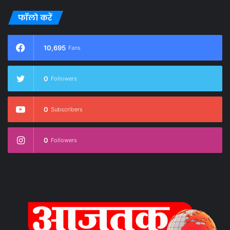
फॉलो करें
10,695
Fans
0
Followers
0
Subscribers
0
Followers