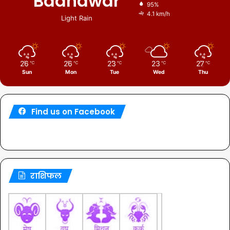
Badnawar
95%
4.1 km/h
Light Rain
26
26
23
23
27
℃
℃
℃
℃
℃
Sun
Mon
Tue
Wed
Thu
Find us on Facebook
राशिफल