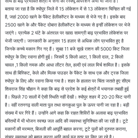
साथ ही बाढ़ प्रभावित क्षेत्रों में सेना का रेस्क्यू ऑपरेशन अभी भी जारी है।
बताया जा रहा है ‎कि श्योपुर जिले में 15 लोकेशन में से 13 लोकेशन चिन्हित की गई
है, जहां 2000 खाने के पैकेट हेलीकॉप्टर के माध्यम से भेजे गए है। इसके बाद
2500 खाने के और पैकेट दोबारा हेलीकॉप्टर के माध्यम से इन्हीं लोकेशन पर भेजे
जाएंगे। प्रत्येक 2 घंटे के अंतराल पर खाद्य सामग्री बाढ़ प्रभावित लोकेशंस पर
भेजी जाएगी। जानकारी के अनुसार 15 हज़ार से अधिक लोग प्रभावित हुए है
जिनके कच्चे मकान गिर गए हैं। सुबह 11 बजे सूखे राशन की 5000 किट जिला
श्योपुर के लिए रवाना होगी हुई। जिसमें 5 किलो आटा, 1 किलो दाल, 2 किलो
चावल ,1 किलो नमक और आधा लीटर तेल, हल्दी एवं लाल मिर्च शामिल है। इसके
साथ ही बिस्किट, केले और मिल्क पाउडर के पैकेट के साथ एक और ट्रक जिला
श्योपुर के लिए और रवाना किया गया है। शहर के हालात पर ‎‎चिंता जताते हुए सीएम
‎शिवराज ‎सिंह चौहान ने कहा ‎कि बाढ़ से प्रदेश के कई क्षेत्रों में भयानक तबाही हुई
है। पिछले 70 सालों में ऐसी स्थिति नहीं देखी। श्योपुर शहर में 20-20 फिट पानी
है। वहीं रतनगढ़ वाली माता पुल तथा सनकुआ पुल के ऊपर पानी जा रहा है। बड़ी
संख्या में घर गिरे हैं। उन्होंने आगे कहा कि राहत शिविरों के अलावा बाढ़ प्रभावित
बस्तियों में भी भोजन स्वच्छ जल आदि की व्यवस्था सुनिश्चित की जा रही है। टूटे
मकानों की मरम्मत, बिजली की आपूर्ति बहाल करना, टूटे पुलों को दुरुस्त कराना,
संचार व्यवस्था को बहाल करना आदि कार्य युद्ध स्तर पर किए जा रहे है।