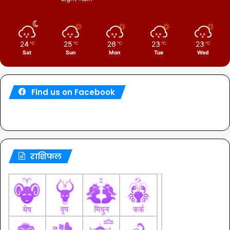
24
25
26
23
23
℃
℃
℃
℃
℃
Sat
Sun
Mon
Tue
Wed
Find us on Facebook
राशिफल