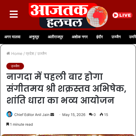
अगर मालवा
अनूपपुर
अलीराजपुर
अशोक नगर
इंदौर
उज्जैन
उमरि
Home
/
प्रदेश
/
उज्जैन
उज्जैन
नागदा में पहली बार होगा
संगीतमय श्री शक्रस्तव अभिषेक,
शांति धारा का भव्य आयोजन
Chief Editor Anil Jain
May 15, 2026
0
15
1 minute read