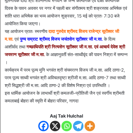
मूलनायक दादा श्री शान्तिनाथ भगवान के जन्म कल्याणक एवं दीक्षा कल्याणक
दिवस के पावन अवसर पर नगर में पहली बार संगीतमय श्री शक्रस्तव अभिषेक एवं
शांति धारा अभिषेक का भव्य आयोजन शुक्रवार, 15 मई को प्रातः 7:30 बजे
आयोजित किया जाएगा।
यह आयोजन प्रातः स्मरणीय
दादा गुरुदेव श्रीमद विजय राजेन्द्र सूरीश्वर जी
म.सा.
एवं
पुण्य सम्राट श्रीमद विजय जयंतसेन सूरीश्वर जी म.सा.
के दिव्य
आशीर्वाद तथा
गच्छाधिपति श्री नित्यसेन सूरीश्वर जी म.सा. एवं आचार्य देवेश श्री
जयरत्न सूरीश्वर जी म.सा.
के आज्ञानुवर्ती संत-साध्वीवृंद की पावन निश्रा में सम्पन्न
।
कार्यक्रम में परम पूज्य मुनि भगवंत श्री संयमरत्न विजय जी म.सा. आदि ठाणा-2,
परम पूज्य साध्वी भगवंत श्री अविचलदृष्टा श्रीजी म.सा. आदि ठाणा-7 तथा साध्वी
श्री सिद्धश्री जी म.सा. आदि ठाणा-2 की विशेष निश्रा एवं उपस्थिति ।
इस धार्मिक आयोजन के लाभार्थी श्री कमलजी–प्रीतिजी जैन एवं स्वर्गीय श्रीमती
कमलाबाई बोहरा की स्मृति में बोहरा परिवार, नागदा
Aaj Tak Hulchal