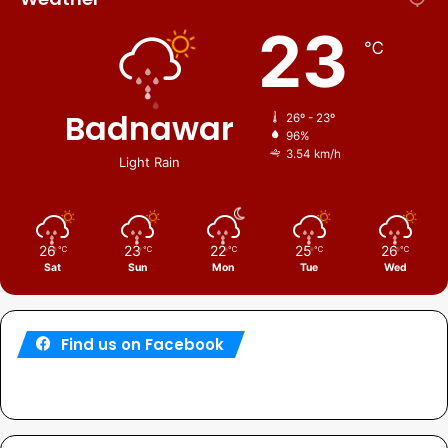
23
℃
Badnawar
26º - 23º
96%
3.54 km/h
Light Rain
26
23
22
25
26
℃
℃
℃
℃
℃
Sat
Sun
Mon
Tue
Wed
Find us on Facebook