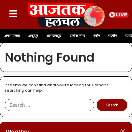
अगर मालवा
अनूपपुर
अलीराजपुर
अशोक नगर
इंदौर
उज्जैन
उमरि
Nothing Found
It seems we can’t find what you’re looking for. Perhaps
searching can help.
Weather