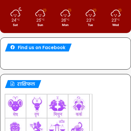
24
25
26
23
23
℃
℃
℃
℃
℃
Sat
Sun
Mon
Tue
Wed
Find us on Facebook
राशिफल