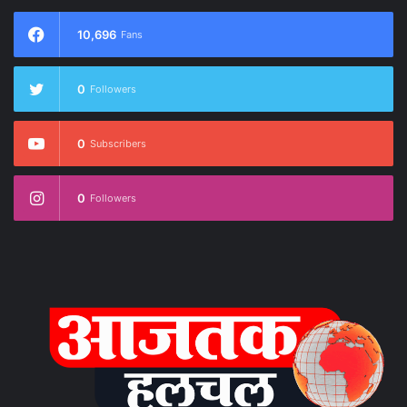
10,696
Fans
0
Followers
0
Subscribers
0
Followers