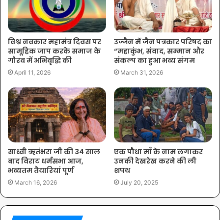
विश्व नवकार महामंत्र दिवस पर
उज्जैन में जैन पत्रकार परिषद का
सामूहिक जाप करके समाज के
“महाकुंभ, संवाद, सम्मान और
गौरव में अभिवृद्धि की
संकल्प का हुआ भव्य संगम
April 11, 2026
March 31, 2026
साध्वी ऋतंभरा जी की 34 साल
एक पौधा माँ के नाम लगाकर
बाद विराट धर्मसभा आज,
उनकी देखरेख करने की ली
भव्यतम तैयारियां पूर्ण
शपथ
March 16, 2026
July 20, 2025