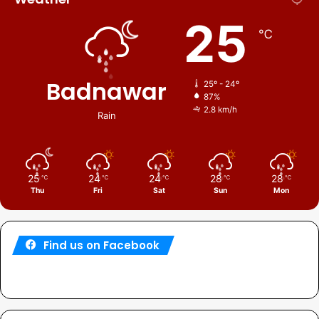
25
℃
Badnawar
25º - 24º
87%
2.8 km/h
Rain
25
24
24
28
28
℃
℃
℃
℃
℃
Thu
Fri
Sat
Sun
Mon
Find us on Facebook