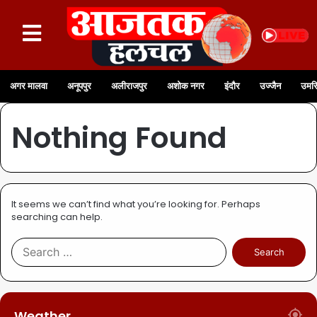
अगर मालवा
अनूपपुर
अलीराजपुर
अशोक नगर
इंदौर
उज्जैन
उमरि
Nothing Found
It seems we can’t find what you’re looking for. Perhaps
searching can help.
Weather