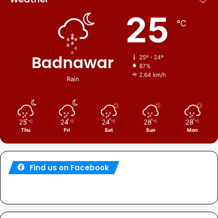
25
℃
Badnawar
25º - 24º
87%
2.64 km/h
Rain
25
24
24
28
28
℃
℃
℃
℃
℃
Thu
Fri
Sat
Sun
Mon
Find us on Facebook