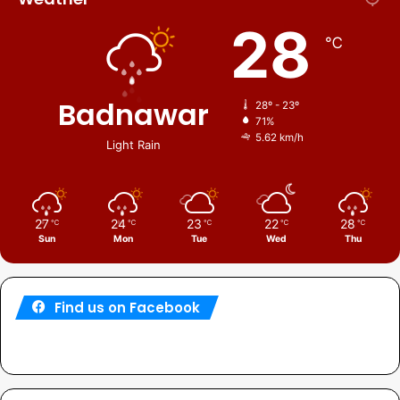
28
℃
Badnawar
28º - 23º
71%
5.62 km/h
Light Rain
27
24
23
22
28
℃
℃
℃
℃
℃
Sun
Mon
Tue
Wed
Thu
Find us on Facebook