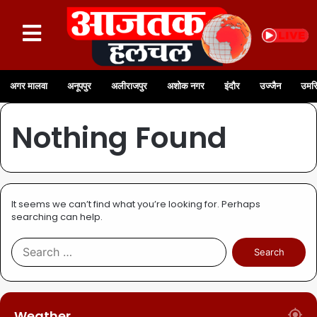
अगर मालवा
अनूपपुर
अलीराजपुर
अशोक नगर
इंदौर
उज्जैन
उमरि
Nothing Found
It seems we can’t find what you’re looking for. Perhaps
searching can help.
Weather