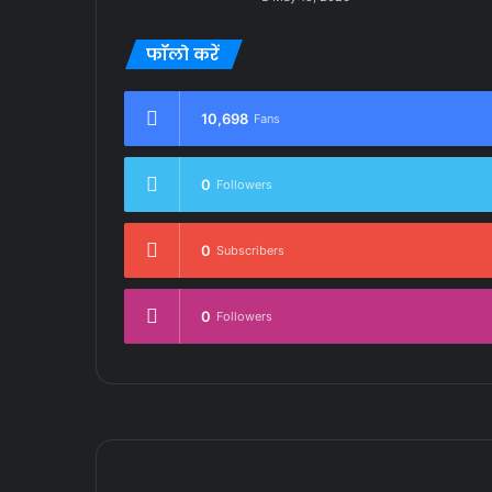
फॉलो करें
10,698
Fans
0
Followers
0
Subscribers
0
Followers