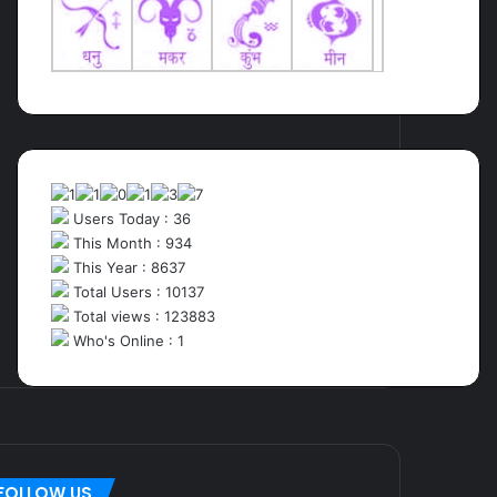
Users Today : 36
This Month : 934
This Year : 8637
Total Users : 10137
Total views : 123883
Who's Online : 1
FOLLOW US