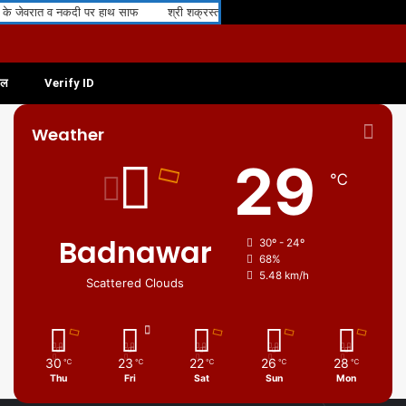
 जेवरात व नकदी पर हाथ साफ
श्री शक्रस्तव अभिषेक एवं शांति धारा का भव्य आयोजन श्रद्धा एव
फल
Verify ID
Weather
29
℃
Badnawar
30º - 24º
68%
5.48 km/h
Scattered Clouds
30
23
22
26
28
℃
℃
℃
℃
℃
Thu
Fri
Sat
Sun
Mon