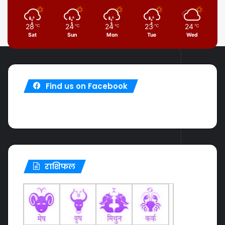
28
24
24
23
24
℃
℃
℃
℃
℃
Sat
Sun
Mon
Tue
Wed
Find us on Facebook
राशिफल