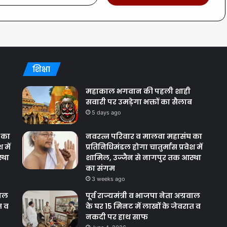
शिक्षा
महाकाल भगवान की पहली शाही
सवारी पर उमड़ेगा भक्तों का सैलाब
5 days ago
 का
नवरत्न परिवार व मालवा महासंघ का
 में
प्रतिनिधिमंडल होगा चातुर्मास प्रवेश में
्था
शामिल, उज्जैन से नागपुर तक आस्था
का संगम
3 weeks ago
वाल
पूर्व राज्यमंत्री व भाजपा नेता अग्रवाल
त व
के घर 15 मिनट में लाखों के जेवरात व
नकदी पर हाथ साफ