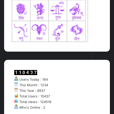
Users Today : 164
This Month : 1234
This Year : 8937
Total Users : 10437
Total views : 124516
Who's Online : 2