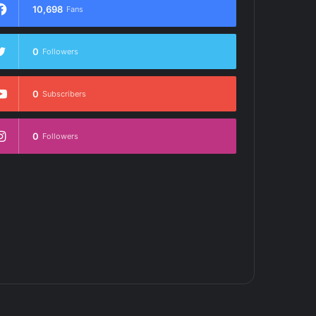
10,698
Fans
0
Followers
0
Subscribers
0
Followers