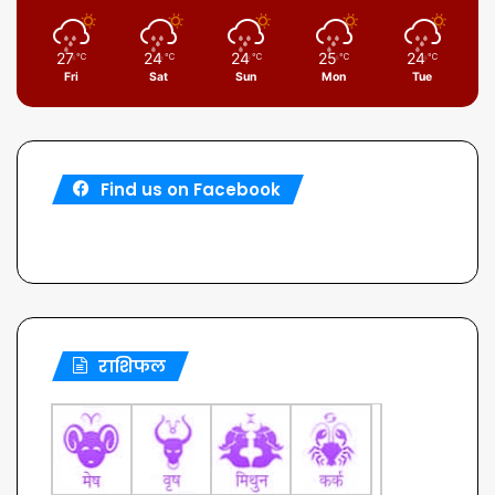
27
24
24
25
24
℃
℃
℃
℃
℃
Fri
Sat
Sun
Mon
Tue
Find us on Facebook
राशिफल