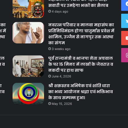
सवारी पर उमड़ेगा भक्तों का सैलाब
4 days ago
 का
नवरत्न परिवार व मालवा महासंघ का
 में
प्रतिनिधिमंडल होगा चातुर्मास प्रवेश में
्था
शामिल, उज्जैन से नागपुर तक आस्था
का संगम
3 weeks ago
वाल
पूर्व राज्यमंत्री व भाजपा नेता अग्रवाल
त व
के घर 15 मिनट में लाखों के जेवरात व
नकदी पर हाथ साफ
June 4, 2026
ा
श्री शक्रस्तव अभिषेक एवं शांति धारा
भाव
का भव्य आयोजन श्रद्धा एवं भक्तिभाव
के साथ सम्पन्न हुआ।
May 15, 2026