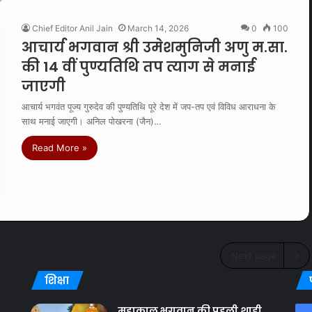
Chief Editor Anil Jain
March 14, 2026
0
100
आचार्य भगवान श्री उमेशमुनिजी अणु म.सा.
की 14 वीं पुण्यतिथि तप त्याग से मनाई
जाएगी
आचार्य भगवंत पूज्य गुरुदेव की पुण्यतिथि पूरे देश में जप-तप एवं विविध आराधना के
साथ मनाई जाएगी। अनिल पोखरना (जैन)…
Read More »
Next page
शिक्षा
महाकाल भगवान की पहली शाही